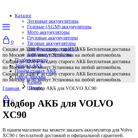
Каталог
Легковые аккумуляторы
Гелевые (AGM) аккумуляторы
Мото аккумуляторы
Грузовые аккумуляторы
0
Тяговые аккумуляторы
Аккумуляторы для ИБП
Скидка до 3200 ₽ за сдачу старого АКБ
Бесплатная доставка
Зарядные устройства
по Москве за 60 минут
Установка на любой автомобиль
Подбор по авто
Скидка до 3200 ₽ за сдачу старого АКБ
Бесплатная доставка
Зарядка АКБ
по Москве за 60 минут
Установка на любой автомобиль
Приём старых АКБ
Скидка до 3200 ₽ за сдачу старого АКБ
Бесплатная доставка
Город: Москва
по Москве за 60 минут
Установка на любой автомобиль
Казань
Самара
Главная
Подбор АКБ для VOLVO XC90
Подбор АКБ для VOLVO
0
XC90
В нашем магазине вы можете заказать аккумулятор для Volvo
XC90 с бесплатной доставкой и официальной гарантией.