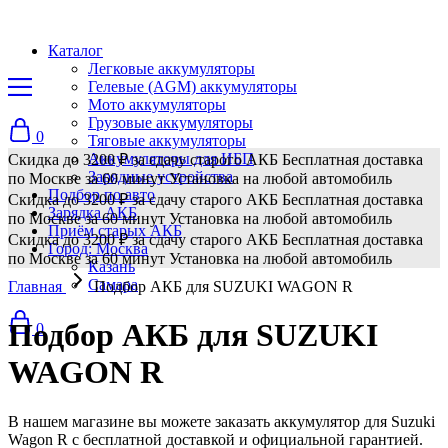
Каталог
Легковые аккумуляторы
Гелевые (AGM) аккумуляторы
Мото аккумуляторы
Грузовые аккумуляторы
0
Тяговые аккумуляторы
Аккумуляторы для ИБП
Скидка до 3200 ₽ за сдачу старого АКБ
Бесплатная доставка
Зарядные устройства
по Москве за 60 минут
Установка на любой автомобиль
Подбор по авто
Скидка до 3200 ₽ за сдачу старого АКБ
Бесплатная доставка
Зарядка АКБ
по Москве за 60 минут
Установка на любой автомобиль
Приём старых АКБ
Скидка до 3200 ₽ за сдачу старого АКБ
Бесплатная доставка
Город: Москва
по Москве за 60 минут
Установка на любой автомобиль
Казань
Самара
Главная
Подбор АКБ для SUZUKI WAGON R
Подбор АКБ для SUZUKI
0
WAGON R
В нашем магазине вы можете заказать аккумулятор для Suzuki
Wagon R с бесплатной доставкой и официальной гарантией.