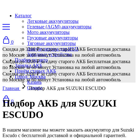
Каталог
Легковые аккумуляторы
Гелевые (AGM) аккумуляторы
Мото аккумуляторы
Грузовые аккумуляторы
0
Тяговые аккумуляторы
Аккумуляторы для ИБП
Скидка до 3200 ₽ за сдачу старого АКБ
Бесплатная доставка
Зарядные устройства
по Москве за 60 минут
Установка на любой автомобиль
Подбор по авто
Скидка до 3200 ₽ за сдачу старого АКБ
Бесплатная доставка
Зарядка АКБ
по Москве за 60 минут
Установка на любой автомобиль
Приём старых АКБ
Скидка до 3200 ₽ за сдачу старого АКБ
Бесплатная доставка
Город: Москва
по Москве за 60 минут
Установка на любой автомобиль
Казань
Самара
Главная
Подбор АКБ для SUZUKI ESCUDO
Подбор АКБ для SUZUKI
0
ESCUDO
В нашем магазине вы можете заказать аккумулятор для Suzuki
Escudo с бесплатной доставкой и официальной гарантией.