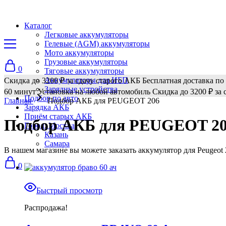
Каталог
Легковые аккумуляторы
Гелевые (AGM) аккумуляторы
Мото аккумуляторы
Грузовые аккумуляторы
0
Тяговые аккумуляторы
Аккумуляторы для ИБП
Скидка до 3200 ₽ за сдачу старого АКБ
Бесплатная доставка по
Зарядные устройства
60 минут
Установка на любой автомобиль
Скидка до 3200 ₽ за 
Подбор по авто
Главная
Подбор АКБ для PEUGEOT 206
Зарядка АКБ
Приём старых АКБ
Подбор АКБ для PEUGEOT 2
Город: Москва
Казань
Самара
В нашем магазине вы можете заказать аккумулятор для Peugeot
0
Быстрый просмотр
Распродажа!