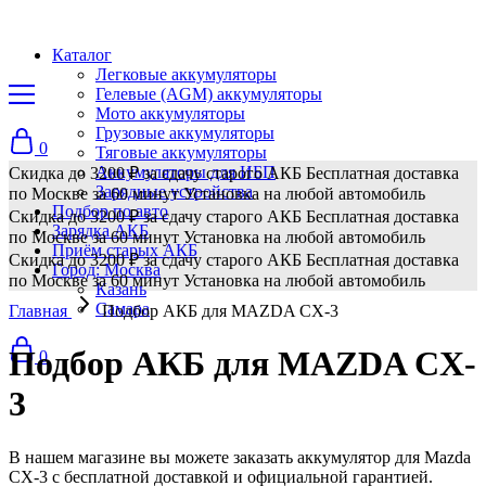
Каталог
Легковые аккумуляторы
Гелевые (AGM) аккумуляторы
Мото аккумуляторы
Грузовые аккумуляторы
0
Тяговые аккумуляторы
Аккумуляторы для ИБП
Скидка до 3200 ₽ за сдачу старого АКБ
Бесплатная доставка
Зарядные устройства
по Москве за 60 минут
Установка на любой автомобиль
Подбор по авто
Скидка до 3200 ₽ за сдачу старого АКБ
Бесплатная доставка
Зарядка АКБ
по Москве за 60 минут
Установка на любой автомобиль
Приём старых АКБ
Скидка до 3200 ₽ за сдачу старого АКБ
Бесплатная доставка
Город: Москва
по Москве за 60 минут
Установка на любой автомобиль
Казань
Самара
Главная
Подбор АКБ для MAZDA CX-3
Подбор АКБ для MAZDA CX-
0
3
В нашем магазине вы можете заказать аккумулятор для Mazda
CX-3 с бесплатной доставкой и официальной гарантией.