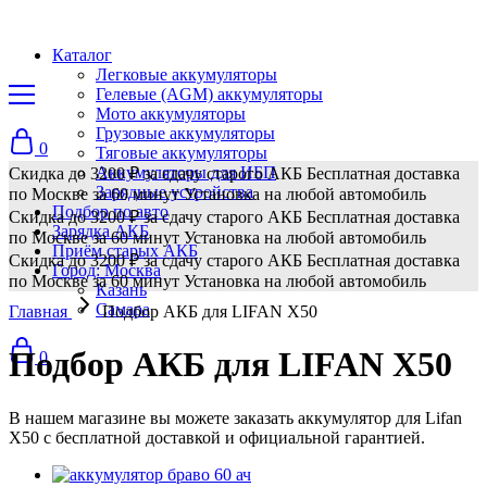
Каталог
Легковые аккумуляторы
Гелевые (AGM) аккумуляторы
Мото аккумуляторы
Грузовые аккумуляторы
0
Тяговые аккумуляторы
Аккумуляторы для ИБП
Скидка до 3200 ₽ за сдачу старого АКБ
Бесплатная доставка
Зарядные устройства
по Москве за 60 минут
Установка на любой автомобиль
Подбор по авто
Скидка до 3200 ₽ за сдачу старого АКБ
Бесплатная доставка
Зарядка АКБ
по Москве за 60 минут
Установка на любой автомобиль
Приём старых АКБ
Скидка до 3200 ₽ за сдачу старого АКБ
Бесплатная доставка
Город: Москва
по Москве за 60 минут
Установка на любой автомобиль
Казань
Самара
Главная
Подбор АКБ для LIFAN X50
Подбор АКБ для LIFAN X50
0
В нашем магазине вы можете заказать аккумулятор для Lifan
X50 с бесплатной доставкой и официальной гарантией.