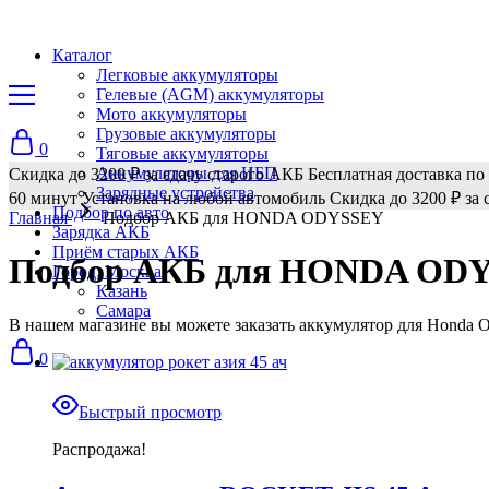
Каталог
Легковые аккумуляторы
Гелевые (AGM) аккумуляторы
Мото аккумуляторы
Грузовые аккумуляторы
0
Тяговые аккумуляторы
Аккумуляторы для ИБП
Скидка до 3200 ₽ за сдачу старого АКБ
Бесплатная доставка по
Зарядные устройства
60 минут
Установка на любой автомобиль
Скидка до 3200 ₽ за 
Подбор по авто
Главная
Подбор АКБ для HONDA ODYSSEY
Зарядка АКБ
Приём старых АКБ
Подбор АКБ для HONDA OD
Город: Москва
Казань
Самара
В нашем магазине вы можете заказать аккумулятор для Honda O
0
Быстрый просмотр
Распродажа!