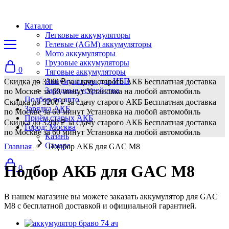
Каталог
Легковые аккумуляторы
Гелевые (AGM) аккумуляторы
Мото аккумуляторы
Грузовые аккумуляторы
0
Тяговые аккумуляторы
Аккумуляторы для ИБП
Скидка до 3200 ₽ за сдачу старого АКБ
Бесплатная доставка
Зарядные устройства
по Москве за 60 минут
Установка на любой автомобиль
Подбор по авто
Скидка до 3200 ₽ за сдачу старого АКБ
Бесплатная доставка
Зарядка АКБ
по Москве за 60 минут
Установка на любой автомобиль
Приём старых АКБ
Скидка до 3200 ₽ за сдачу старого АКБ
Бесплатная доставка
Город: Москва
по Москве за 60 минут
Установка на любой автомобиль
Казань
Самара
Главная
Подбор АКБ для GAC M8
Подбор АКБ для GAC M8
0
В нашем магазине вы можете заказать аккумулятор для GAC
M8 с бесплатной доставкой и официальной гарантией.